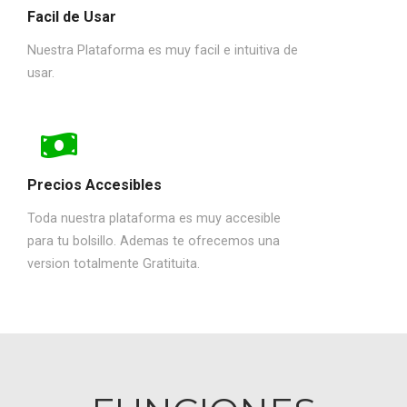
Facil de Usar
Nuestra Plataforma es muy facil e intuitiva de
usar.
Precios Accesibles
Toda nuestra plataforma es muy accesible
para tu bolsillo. Ademas te ofrecemos una
version totalmente Gratituita.
CONTROL DE
CONTROL DE
CLIENTES
INSCRIPCIONES Y
VISITAS
Obten el control de
Ten todo el control de
todos tus clientes.
tus inscritos y de los
Registra, Edita y